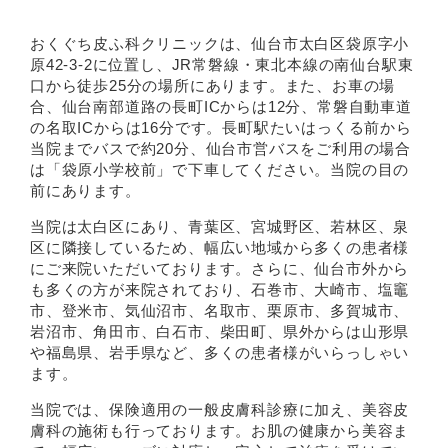
おくぐち皮ふ科クリニックは、仙台市太白区袋原字小
原42-3-2に位置し、JR常磐線・東北本線の南仙台駅東
口から徒歩25分の場所にあります。また、お車の場
合、仙台南部道路の長町ICからは12分、常磐自動車道
の名取ICからは16分です。長町駅たいはっくる前から
当院までバスで約20分、仙台市営バスをご利用の場合
は「袋原小学校前」で下車してください。当院の目の
前にあります。
当院は太白区にあり、青葉区、宮城野区、若林区、泉
区に隣接しているため、幅広い地域から多くの患者様
にご来院いただいております。さらに、仙台市外から
も多くの方が来院されており、石巻市、大崎市、塩竈
市、登米市、気仙沼市、名取市、栗原市、多賀城市、
岩沼市、角田市、白石市、柴田町、県外からは山形県
や福島県、岩手県など、多くの患者様がいらっしゃい
ます。
当院では、保険適用の一般皮膚科診療に加え、美容皮
膚科の施術も行っております。お肌の健康から美容ま