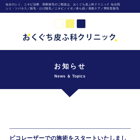
仙台のシミ、ニキビ治療、医療脱毛のご相談は、おくぐち皮ふ科クリニック 仙台院
シミ・ソバカス／脱毛・ひげ脱毛／ニキビ／イボ／赤ら顔／美肌ケア／男性型脱毛
お知らせ
News ＆ Topics
ピコレーザーでの施術をスタートいたしまし