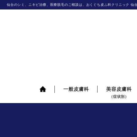
仙台のシミ、ニキビ治療、医療脱毛のご相談は、おくぐち皮ふ科クリニック 仙
一般皮膚科
美容皮膚科
（症状別）