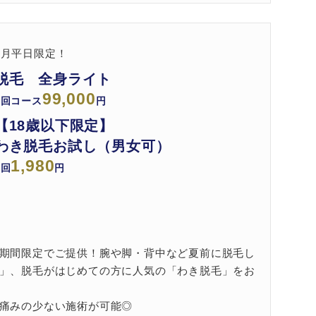
8月平日限定！
脱毛 全身ライト
99,000
5回コース
円
【18歳以下限定】
わき脱毛お試し（男女可）
1,980
1回
円
期間限定でご提供！腕や脚・背中など夏前に脱毛し
」、脱毛がはじめての方に人気の「わき脱毛」をお
痛みの少ない施術が可能◎