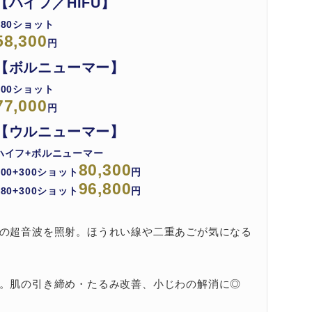
【ハイフ／HIFU】
680ショット
58,300
円
【ボルニューマー】
400ショット
77,000
円
【ウルニューマー】
ハイフ+ボルニューマー
80,300
400+300ショット
円
96,800
680+300ショット
円
の超音波を照射。ほうれい線や二重あごが気になる
。肌の引き締め・たるみ改善、小じわの解消に◎