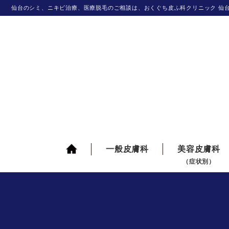
仙台のシミ、ニキビ治療、医療脱毛のご相談は、おくぐち皮ふ科クリニック 仙
一般皮膚科
美容皮膚科
（症状別）