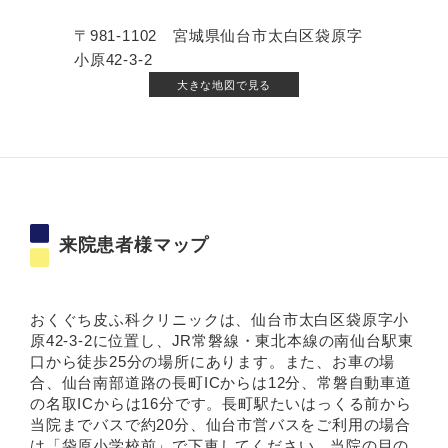
〒981-1102 宮城県仙台市太白区袋原字
小原42-3-2
大きな地図で見る
来院患者様マップ
おくぐち皮ふ科クリニックは、仙台市太白区袋原字小
原42-3-2に位置し、JR常磐線・東北本線の南仙台駅東
口から徒歩25分の場所にあります。また、お車の場
合、仙台南部道路の長町ICからは12分、常磐自動車道
の名取ICからは16分です。長町駅たいはっくる前から
当院までバスで約20分、仙台市営バスをご利用の場合
は「袋原小学校前」で下車してください。当院の目の