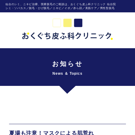
仙台のシミ、ニキビ治療、医療脱毛のご相談は、おくぐち皮ふ科クリニック 仙台院
シミ・ソバカス／脱毛・ひげ脱毛／ニキビ／イボ／赤ら顔／美肌ケア／男性型脱毛
お知らせ
News ＆ Topics
夏場も注意！マスクによる肌荒れ